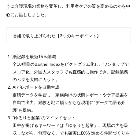
うに介護現場の業務を変革し、利用者ケアの質を高めるのかを中
心にお話ししました。
番組で取り上げられた【3つのキーポイント】
紙記録を最短15％削減
全10項目のBarthel Indexをピクトグラム化し、ワンタップで
スコア化。外国人スタッフでも直感的に操作でき、記録業務
のムダを大幅にカット。
AIがレポートを自動生成
蓄積データを学習し、家族向けの状態レポートやケア提案を
自動で出力。経験と勘に頼りがちな現場に“データで語る介
護”を提供。
“ゆるりと起業”のマインドセット
田中が掲げるキーワードは「ゆるりと起業」。現場の声を吸
収しながら、無理なく、でも確実にDXを進める仲間づくりを